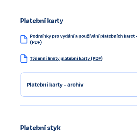
Platební karty
Podmínky pro vydání a používání platebních karet 
(PDF)
Týdenní limity platební karty (PDF)
Platební karty - archiv
Platební styk