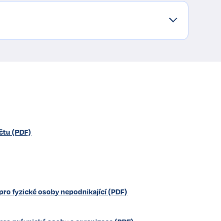
účtu (PDF)
ro fyzické osoby nepodnikající (PDF)