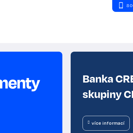
80
umenty
Banka CRE
skupiny 
více informací