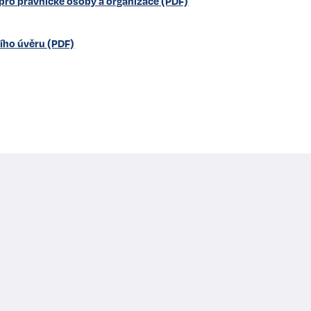
pro právnické osoby a organizace (PDF)
ího úvěru (PDF)