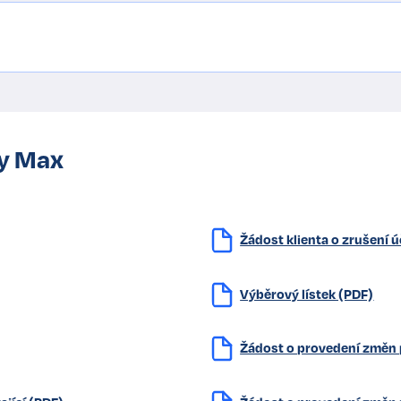
dy Max
Žádost klienta o zrušení 
Výběrový lístek (PDF)
Žádost o provedení změn p