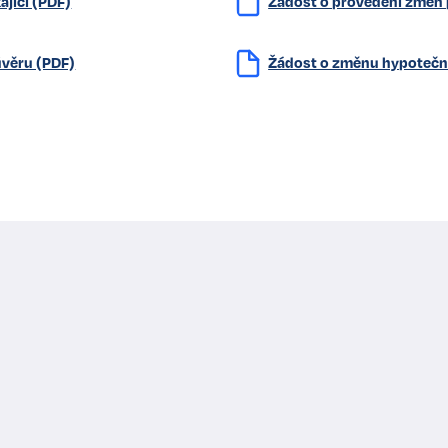
jící (PDF)
Žádost o provedení změn 
úvěru (PDF)
Žádost o změnu hypotečn