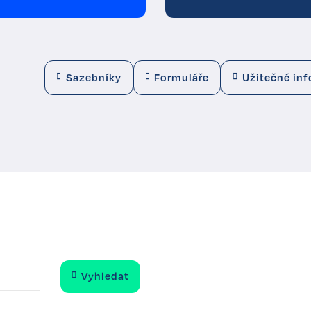
Sazebníky
Formuláře
Užitečné in
Vyhledat