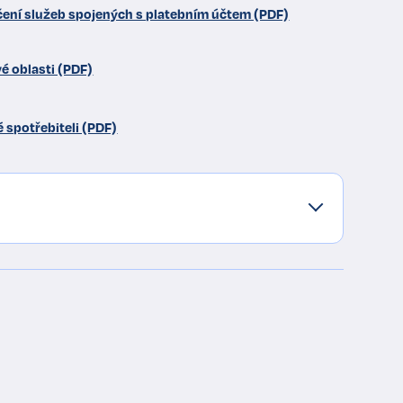
ní služeb spojených s platebním účtem (PDF)
é oblasti (PDF)
 spotřebiteli (PDF)