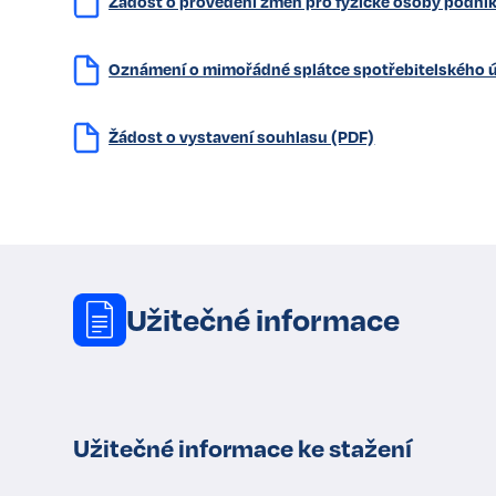
Žádost o provedení změn pro fyzické osoby podnika
Oznámení o mimořádné splátce spotřebitelského 
Žádost o vystavení souhlasu (PDF)
Užitečné informace
Užitečné informace ke stažení