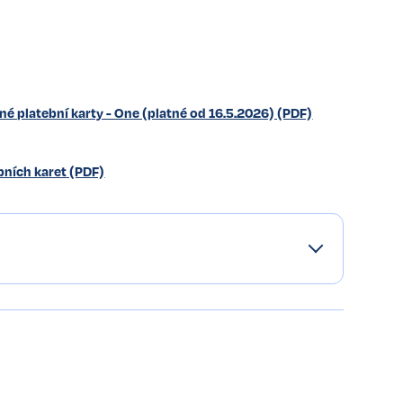
né platební karty - One (platné od 16.5.2026) (PDF)
bních karet (PDF)