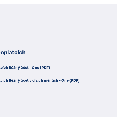
poplatcích
tcích Běžný účet - One (PDF)
tcích Běžný účet v cizích měnách - One (PDF)