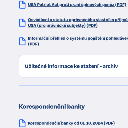
USA Patriot Act proti praní špinavých peněz (PDF)
Osvědčení o statutu oprávněného vlastníka příjmů
USA (pro právnické subjekty) (PDF)
Informační přehled o systému pojištění pohledávek
(PDF)
Užitečné informace ke stažení - archiv
Korespondenční banky
Korespondenční banky od 01. 10. 2024 (PDF)